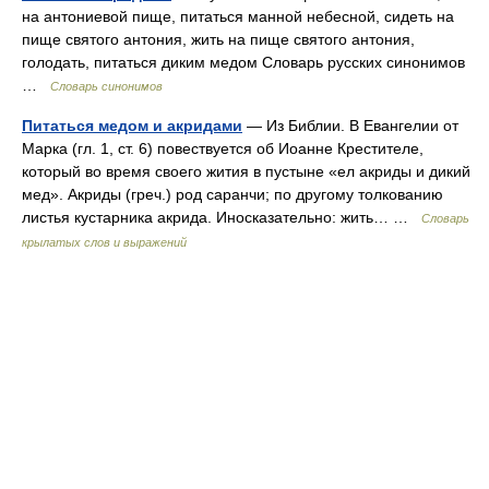
на антониевой пище, питаться манной небесной, сидеть на
пище святого антония, жить на пище святого антония,
голодать, питаться диким медом Словарь русских синонимов
…
Словарь синонимов
Питаться медом и акридами
— Из Библии. В Евангелии от
Марка (гл. 1, ст. 6) повествуется об Иоанне Крестителе,
который во время своего жития в пустыне «ел акриды и дикий
мед». Акриды (греч.) род саранчи; по другому толкованию
листья кустарника акрида. Иносказательно: жить… …
Словарь
крылатых слов и выражений