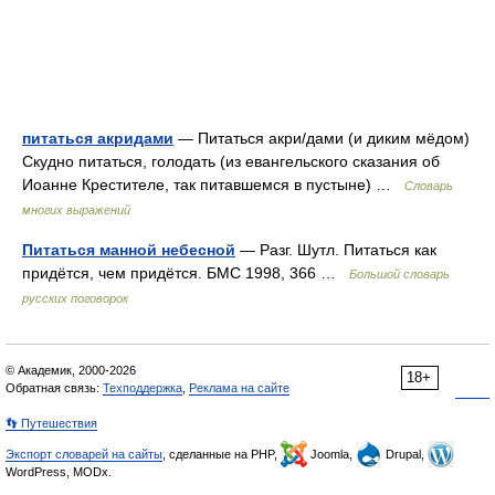
питаться акридами
— Питаться акри/дами (и диким мёдом)
Скудно питаться, голодать (из евангельского сказания об
Иоанне Крестителе, так питавшемся в пустыне) …
Словарь
многих выражений
Питаться манной небесной
— Разг. Шутл. Питаться как
придётся, чем придётся. БМС 1998, 366 …
Большой словарь
русских поговорок
© Академик, 2000-2026
18+
Обратная связь:
Техподдержка
,
Реклама на сайте
👣 Путешествия
Экспорт словарей на сайты
, сделанные на PHP,
Joomla,
Drupal,
WordPress, MODx.