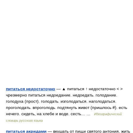
питаться недостаточно
— ▲ питаться ↑ недостаточно < >
чрезмерно питаться недоедание. недоедать. голодание.
голодуха (прост). голодать. изголодаться. наголодаться.
проголодать. впроголодь. подтянуть живот (пришлось #). есть
нечего. сидеть, на хлебе и воде. сесть… …
Идеографический
словарь русского языка
питаться акридами
— вкушать от пищи святого антония, жить