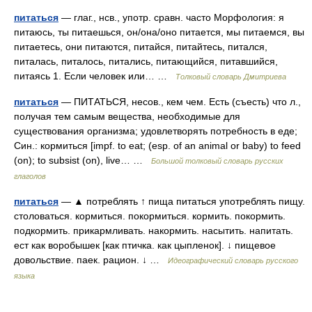
питаться
— глаг., нсв., употр. сравн. часто Морфология: я
питаюсь, ты питаешься, он/она/оно питается, мы питаемся, вы
питаетесь, они питаются, питайся, питайтесь, питался,
питалась, питалось, питались, питающийся, питавшийся,
питаясь 1. Если человек или… …
Толковый словарь Дмитриева
питаться
— ПИТАТЬСЯ, несов., кем чем. Есть (съесть) что л.,
получая тем самым вещества, необходимые для
существования организма; удовлетворять потребность в еде;
Син.: кормиться [impf. to eat; (esp. of an animal or baby) to feed
(on); to subsist (on), live… …
Большой толковый словарь русских
глаголов
питаться
— ▲ потреблять ↑ пища питаться употреблять пищу.
столоваться. кормиться. покормиться. кормить. покормить.
подкормить. прикармливать. накормить. насытить. напитать.
ест как воробышек [как птичка. как цыпленок]. ↓ пищевое
довольствие. паек. рацион. ↓ …
Идеографический словарь русского
языка